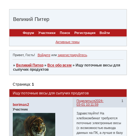
Великий Питер
Форум
Участники
Поиск
Регистрация
Войти
Активные темы
Привет, Гость!
Войдите
или
зарегистрируйтесь
.
»
Великий Питер
»
Все обо всем
»
Ищу поточные весы для
сыпучих продуктов
Страница:
1
Ищу поточные весы для сыпучих продуктов
Поделиться
2024-
1
borimas2
03-01 10:11:59
Участник
Здравствуйте! На
хлебокомбинат требуются
поточные электронные весы
(с возможностью вывода
данных на ПК, а лучше в базу