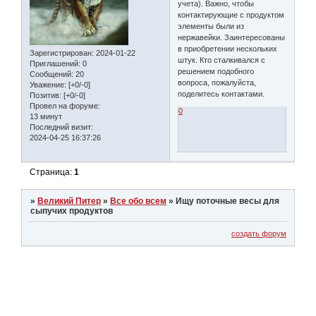
учета). Важно, чтобы
контактирующие с продуктом
элементы были из
нержавейки. Заинтересованы
в приобретении нескольких
Зарегистрирован
: 2024-01-22
штук. Кто сталкивался с
Приглашений:
0
решением подобного
Сообщений:
20
вопроса, пожалуйста,
Уважение:
[+0/-0]
поделитесь контактами.
Позитив:
[+0/-0]
Провел на форуме:
0
13 минут
Последний визит:
2024-04-25 16:37:26
Страница:
1
»
Великий Питер
»
Все обо всем
»
Ищу поточные весы для
сыпучих продуктов
создать форум