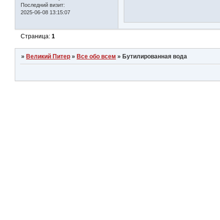
Последний визит:
2025-06-08 13:15:07
Страница:
1
»
Великий Питер
»
Все обо всем
»
Бутилированная вода