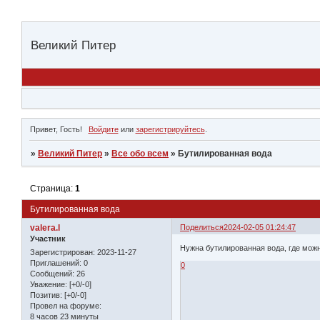
Великий Питер
Привет, Гость!
Войдите
или
зарегистрируйтесь
.
»
Великий Питер
»
Все обо всем
»
Бутилированная вода
Страница:
1
Бутилированная вода
valera.l
Поделиться
2024-02-05 01:24:47
Участник
Нужна бутилированная вода, где можн
Зарегистрирован
: 2023-11-27
Приглашений:
0
0
Сообщений:
26
Уважение:
[+0/-0]
Позитив:
[+0/-0]
Провел на форуме:
8 часов 23 минуты